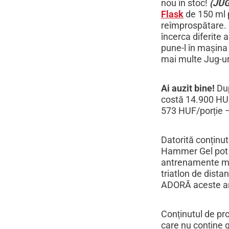
nou în stoc!
(JUG
Flask
de 150 ml p
reîmprospătare. 
încerca diferite 
pune-l în mașina
mai multe Jug-uri
Ai auzit bine!
Dup
costă 14.900 HUF,
573 HUF/porție –
Datorită conținut
Hammer Gel pot fi
antrenamente mai
triatlon de dista
ADORĂ aceste a
Conținutul de pr
care nu conține 