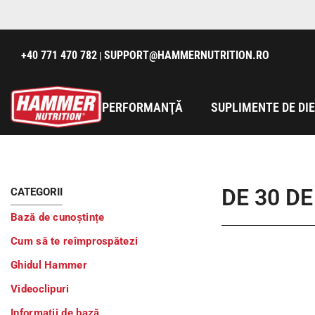
SARI LA CONȚINUT
+40 771 470 782
SUPPORT@HAMMERNUTRITION.RO
|
PERFORMANŢĂ
SUPLIMENTE DE DI
DE 30 D
CATEGORII
Bază de cunoștințe
Cum să te reîmprospătezi
Ghidul Hammer
Videoclipuri
Informații de bază