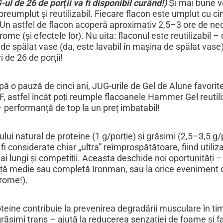
-ul de 26 de porții va fi disponibil curând!)
Și mai bune veș
reumplut și reutilizabil. Fiecare flacon este umplut cu cin
Un astfel de flacon acoperă aproximativ 2,5–3 ore de nece
arome (și efectele lor). Nu uita: flaconul este reutilizabil
 de spălat vase (da, este lavabil în mașina de spălat va
 de 26 de porții!
ă o pauză de cinci ani, JUG-urile de Gel de Alune favorite
 astfel încât poți reumple flacoanele Hammer Gel reutiliza
 performanță de top la un preț imbatabil!
ului natural de proteine (1 g/porție) și grăsimi (2,5–3,5 g
 considerate chiar „ultra” reîmprospătătoare, fiind utiliz
 lungi și competiții. Aceasta deschide noi oportunități –
nță medie sau completă Ironman, sau la orice eveniment de 
rome!).
oteine contribuie la prevenirea degradării musculare în t
grăsimi trans – ajută la reducerea senzației de foame și f