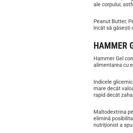
ale corpului, ast
Peanut Butter, Pe
încât să găsești 
HAMMER GE
Hammer Gel conți
alimentarea cu en
Indicele glicemic
mare decât valoa
rapid decât zaha
Maltodextrina per
elimină posibilit
nutriționist a sp