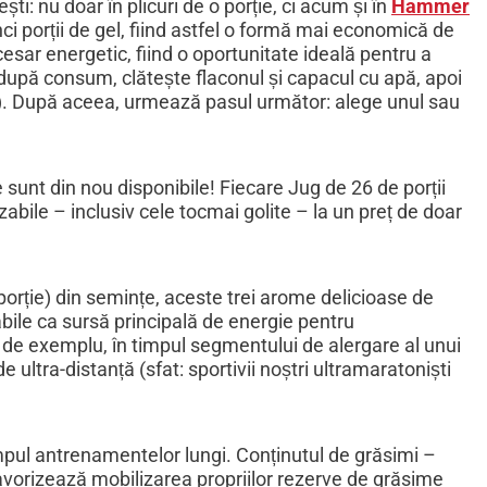
ti: nu doar în plicuri de o porție, ci acum și în
Hammer
ci porții de gel, fiind astfel o formă mai economică de
sar energetic, fiind o oportunitate ideală pentru a
 – după consum, clătește flaconul și capacul cu apă, apoi
se). După aceea, urmează pasul următor: alege unul sau
 sunt din nou disponibile! Fiecare Jug de 26 de porții
bile – inclusiv cele tocmai golite – la un preț de doar
/porție) din semințe, aceste trei arome delicioase de
abile ca sursă principală de energie pentru
 de exemplu, în timpul segmentului de alergare al unui
ultra-distanță (sfat: sportivii noștri ultramaratoniști
impul antrenamentelor lungi. Conținutul de grăsimi –
avorizează mobilizarea propriilor rezerve de grăsime