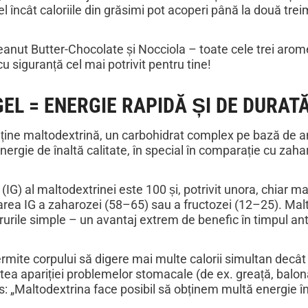
fel încât caloriile din grăsimi pot acoperi până la două tre
anut Butter-Chocolate și Nocciola – toate cele trei arome „
cu siguranță cel mai potrivit pentru tine!
L = ENERGIE RAPIDĂ ȘI DE DURAT
ne maltodextrină, un carbohidrat complex pe bază de am
ergie de înaltă calitate, în special în comparație cu zahar
 (IG) al maltodextrinei este 100 și, potrivit unora, chiar m
rea IG a zaharozei (58–65) sau a fructozei (12–25). Malto
rurile simple – un avantaj extrem de benefic în timpul a
mite corpului să digere mai multe calorii simultan decât z
atea apariției problemelor stomacale (de ex. greață, balon
us: „Maltodextrina face posibil să obținem multă energie î