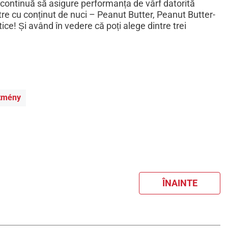
 continuă să asigure performanța de vârf datorită
stre cu conținut de nuci – Peanut Butter, Peanut Butter-
ice! Și având în vedere că poți alege dintre trei
ítmény
ÎNAINTE