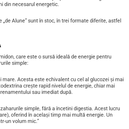
imi din necesarul energetic.
de Alune” sunt în stoc, în trei formate diferite, astfel
Ă
idon, care este o sursă ideală de energie pentru
urile simple:
ai mare. Acesta este echivalent cu cel al glucozei și mai
dextrina crește rapid nivelul de energie, chiar mai
ntrenamentului sau imediat după.
aharurile simple, fără a încetini digestia. Acest lucru
are), oferind în același timp mai multă energie. Un
ntr-un volum mic.”