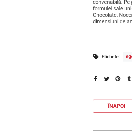
convenabilă. Pe 
formulei sale uni
Chocolate, Noccio
dimensiuni de am
eg
Etichete:
ÎNAPOI