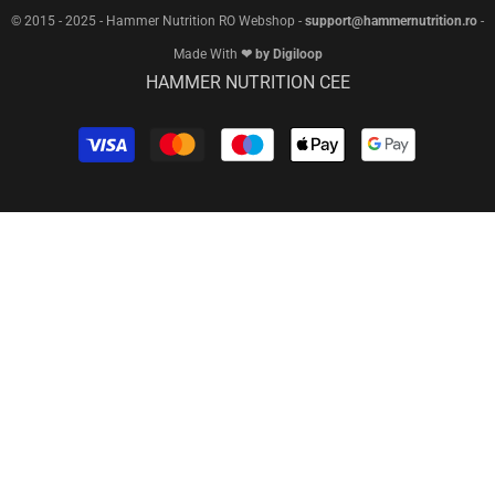
© 2015 - 2025 - Hammer Nutrition RO Webshop -
support@hammernutrition.ro
-
Made With
❤ by Digiloop
HAMMER NUTRITION CEE
Metode
de
plata