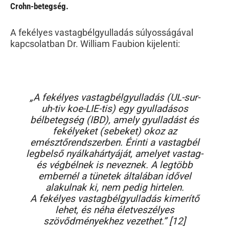
Crohn-betegség.
A fekélyes vastagbélgyulladás súlyosságával
kapcsolatban Dr. William Faubion kijelenti:
„A fekélyes vastagbélgyulladás (UL-sur-
uh-tiv koe-LIE-tis) egy gyulladásos
bélbetegség (IBD), amely gyulladást és
fekélyeket (sebeket) okoz az
emésztőrendszerben. Érinti a vastagbél
legbelső nyálkahártyáját, amelyet vastag-
és végbélnek is neveznek. A legtöbb
embernél a tünetek általában idővel
alakulnak ki, nem pedig hirtelen.
A fekélyes vastagbélgyulladás kimerítő
lehet, és néha életveszélyes
szövődményekhez vezethet.” [12]