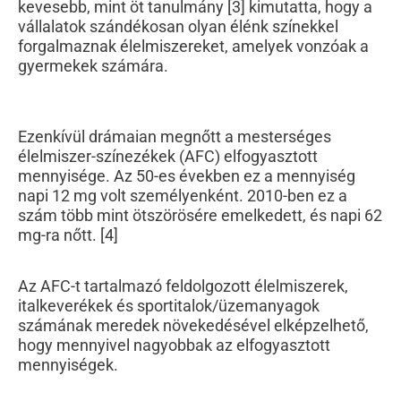
kevesebb, mint öt tanulmány [3] kimutatta, hogy a
vállalatok szándékosan olyan élénk színekkel
forgalmaznak élelmiszereket, amelyek vonzóak a
gyermekek számára.
Ezenkívül drámaian megnőtt a mesterséges
élelmiszer-színezékek (AFC) elfogyasztott
mennyisége. Az 50-es években ez a mennyiség
napi 12 mg volt személyenként. 2010-ben ez a
szám több mint ötszörösére emelkedett, és napi 62
mg-ra nőtt. [4]
Az AFC-t tartalmazó feldolgozott élelmiszerek,
italkeverékek és sportitalok/üzemanyagok
számának meredek növekedésével elképzelhető,
hogy mennyivel nagyobbak az elfogyasztott
mennyiségek.