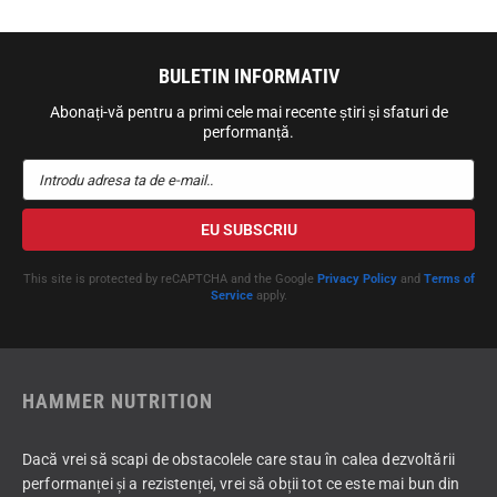
BULETIN INFORMATIV
Abonați-vă pentru a primi cele mai recente știri și sfaturi de
performanță.
Introdu adresa ta de e-mail..
EU SUBSCRIU
This site is protected by reCAPTCHA and the Google
Privacy Policy
and
Terms of
Service
apply.
HAMMER NUTRITION
Dacă vrei să scapi de obstacolele care stau în calea dezvoltării
performanței și a rezistenței, vrei să obții tot ce este mai bun din