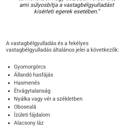
ami súlyosbítja a vastagbélgyulladást
kísérleti egerek esetében.”
A vastagbélgyulladás és a fekélyes
vastagbélgyulladás általános jelei a következők:
Gyomorgörcs
Állandó hasfájás
Hasmenés
Étvágytalanság
Nyálka vagy vér a székletben
Oboseală
Ízületi fájdalom
Alacsony láz