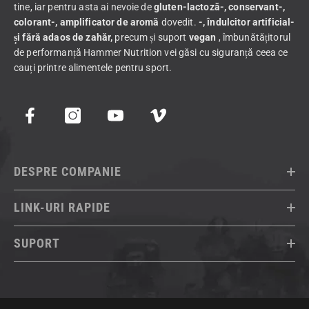
tine, iar pentru asta ai nevoie de
gluten-lactoză-, conservant-,
colorant-, amplificator de aromă
dovedit.
-, îndulcitor artificial-
și fără adaos de zahăr,
precum și suport
vegan
, îmbunătățitorul
de performanță Hammer Nutrition vei găsi cu siguranță ceea ce
cauți printre alimentele pentru sport.
DESPRE COMPANIE
LINK-URI RAPIDE
SUPORT