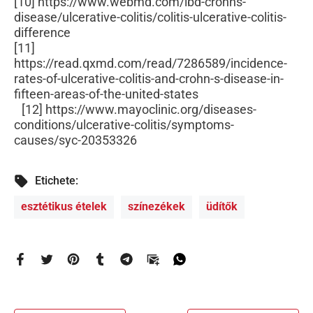
[10] https://www.webmd.com/ibd-crohns-
disease/ulcerative-colitis/colitis-ulcerative-colitis-
difference
[11]
https://read.qxmd.com/read/7286589/incidence-
rates-of-ulcerative-colitis-and-crohn-s-disease-in-
fifteen-areas-of-the-united-states
[12] https://www.mayoclinic.org/diseases-
conditions/ulcerative-colitis/symptoms-
causes/syc-20353326
Etichete:
esztétikus ételek
színezékek
üdítők