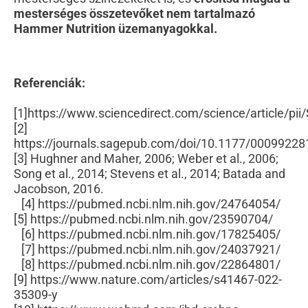
mesterséges összetevőket nem tartalmazó
Hammer Nutrition üzemanyagokkal.
Referenciák
:
[1]https://www.sciencedirect.com/science/article/
[2]
https://journals.sagepub.com/doi/10.1177/000992
[3] Hughner and Maher, 2006; Weber et al., 2006;
Song et al., 2014; Stevens et al., 2014; Batada and
Jacobson, 2016.
[4] https://pubmed.ncbi.nlm.nih.gov/24764054/
[5] https://pubmed.ncbi.nlm.nih.gov/23590704/
[6] https://pubmed.ncbi.nlm.nih.gov/17825405/
[7] https://pubmed.ncbi.nlm.nih.gov/24037921/
[8] https://pubmed.ncbi.nlm.nih.gov/22864801/
[9] https://www.nature.com/articles/s41467-022-
35309-y