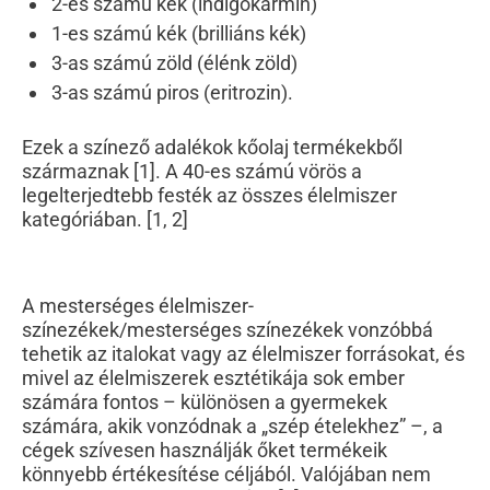
2-es számú kék (indigókármin)
1-es számú kék (brilliáns kék)
3-as számú zöld (élénk zöld)
3-as számú piros (eritrozin).
Ezek a színező adalékok kőolaj termékekből
származnak [1]. A 40-es számú vörös a
legelterjedtebb festék az összes élelmiszer
kategóriában. [1, 2]
A mesterséges élelmiszer-
színezékek/mesterséges színezékek vonzóbbá
tehetik az italokat vagy az élelmiszer forrásokat, és
mivel az élelmiszerek esztétikája sok ember
számára fontos – különösen a gyermekek
számára, akik vonzódnak a „szép ételekhez” –, a
cégek szívesen használják őket termékeik
könnyebb értékesítése céljából. Valójában nem