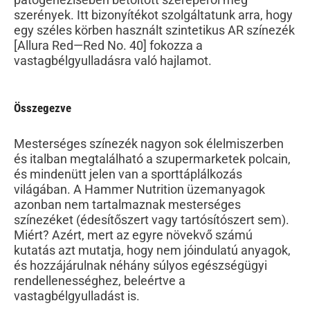
szerények. Itt bizonyítékot szolgáltatunk arra, hogy
egy széles körben használt szintetikus AR színezék
[Allura Red—Red No. 40] fokozza a
vastagbélgyulladásra való hajlamot.
Összegezve
Mesterséges színezék nagyon sok élelmiszerben
és italban megtalálható a szupermarketek polcain,
és mindenütt jelen van a sporttáplálkozás
világában. A Hammer Nutrition üzemanyagok
azonban nem tartalmaznak mesterséges
színezéket (édesítőszert vagy tartósítószert sem).
Miért? Azért, mert az egyre növekvő számú
kutatás azt mutatja, hogy nem jóindulatú anyagok,
és hozzájárulnak néhány súlyos egészségügyi
rendellenességhez, beleértve a
vastagbélgyulladást is.