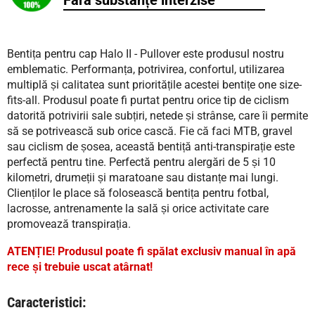
Fără substanțe interzise
Bentița pentru cap Halo II - Pullover este produsul nostru
emblematic. Performanța, potrivirea, confortul, utilizarea
multiplă și calitatea sunt prioritățile acestei bentițe one size-
fits-all. Produsul poate fi purtat pentru orice tip de ciclism
datorită potrivirii sale subțiri, netede și strânse, care îi permite
să se potrivească sub orice cască. Fie că faci MTB, gravel
sau ciclism de șosea, această bentiță anti-transpirație este
perfectă pentru tine. Perfectă pentru alergări de 5 și 10
kilometri, drumeții și maratoane sau distanțe mai lungi.
Clienților le place să folosească bentița pentru fotbal,
lacrosse, antrenamente la sală și orice activitate care
promovează transpirația.
ATENȚIE! Produsul poate fi spălat exclusiv manual în apă
rece și trebuie uscat atârnat!
Caracteristici: