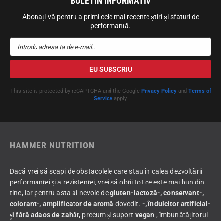
BULETIN INFORMATIV
Abonați-vă pentru a primi cele mai recente știri și sfaturi de
performanță.
Introdu adresa ta de e-mail..
EU SUBSCRIU
This site is protected by reCAPTCHA and the Google
Privacy Policy
and
Terms of
Service
apply.
HAMMER NUTRITION
Dacă vrei să scapi de obstacolele care stau în calea dezvoltării
performanței și a rezistenței, vrei să obții tot ce este mai bun din
tine, iar pentru asta ai nevoie de
gluten-lactoză-, conservant-,
colorant-, amplificator de aromă
dovedit.
-, îndulcitor artificial-
și fără adaos de zahăr,
precum și suport
vegan
, îmbunătățitorul